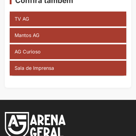
Confira também
TV AG
Mantos AG
AG Curioso
Sala de Imprensa