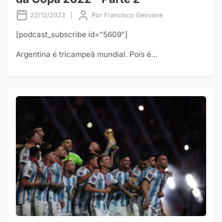
22/12/2022
|
Por
Francisco Geovane
[podcast_subscribe id=”5609″]
Argentina é tricampeã mundial. Pois é…