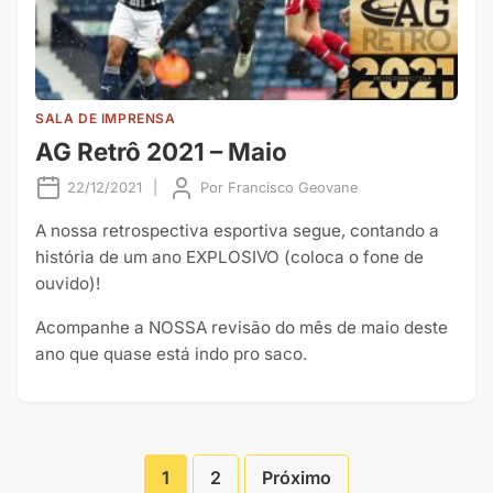
SALA DE IMPRENSA
AG Retrô 2021 – Maio
22/12/2021
|
Por
Francisco Geovane
A nossa retrospectiva esportiva segue, contando a
história de um ano EXPLOSIVO (coloca o fone de
ouvido)!
Acompanhe a NOSSA revisão do mês de maio deste
ano que quase está indo pro saco.
1
2
Próximo
Paginação