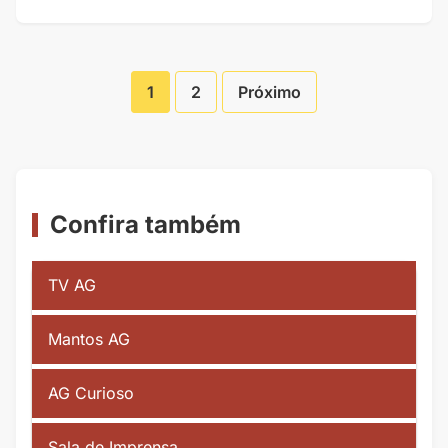
1
2
Próximo
Paginação
de
Posts
Confira também
TV AG
Mantos AG
AG Curioso
Sala de Imprensa