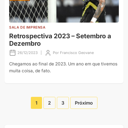
SALA DE IMPRENSA
Retrospectiva 2023 – Setembro a
Dezembro
26/12/2023
|
Por
Francisco Geovane
Chegamos ao final de 2023. Um ano em que tivemos
muita coisa, de fato.
1
2
3
Próximo
Paginação
de
Posts