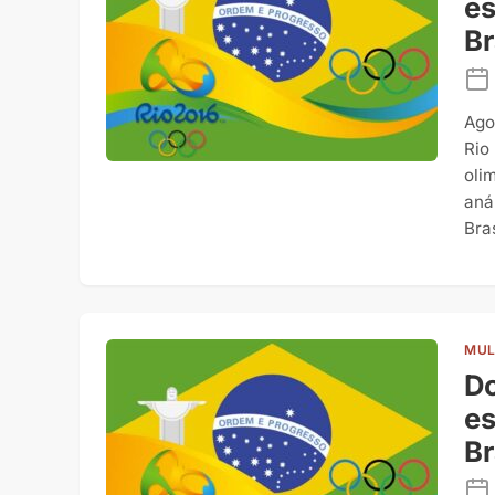
es
Br
Ago
Rio
oli
aná
Bras
MUL
Do
es
Br