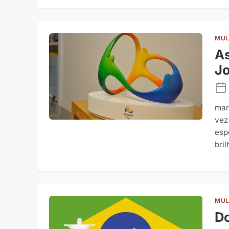
MUL
As
Jo
mar
vez
esp
bri
MUL
Do