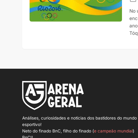
No 
enc
ano
Tóq
Análises, curiosidades e notícias dos bastidores do mundo
esportivo!
Neto do finado BnC, filho do finado (
e campeão mundial
)
BnCI!