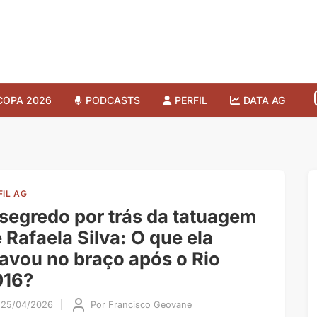
COPA 2026
PODCASTS
PERFIL
DATA AG
FIL AG
segredo por trás da tatuagem
 Rafaela Silva: O que ela
avou no braço após o Rio
016?
25/04/2026
|
Por
Francisco Geovane