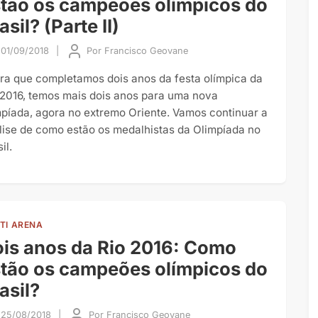
tão os campeões olímpicos do
asil? (Parte II)
01/09/2018
|
Por
Francisco Geovane
ra que completamos dois anos da festa olímpica da
 2016, temos mais dois anos para uma nova
mpíada, agora no extremo Oriente. Vamos continuar a
lise de como estão os medalhistas da Olimpíada no
il.
TI ARENA
is anos da Rio 2016: Como
tão os campeões olímpicos do
asil?
25/08/2018
|
Por
Francisco Geovane