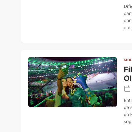
Dif
cam
com
em 
MUL
Fi
Ol
Ent
de 
do 
seg