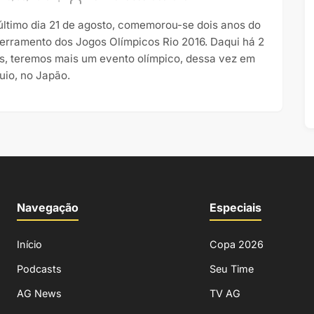
último dia 21 de agosto, comemorou-se dois anos do
erramento dos Jogos Olímpicos Rio 2016. Daqui há 2
s, teremos mais um evento olímpico, dessa vez em
uio, no Japão.
Navegação
Especiais
Início
Copa 2026
Podcasts
Seu Time
AG News
TV AG