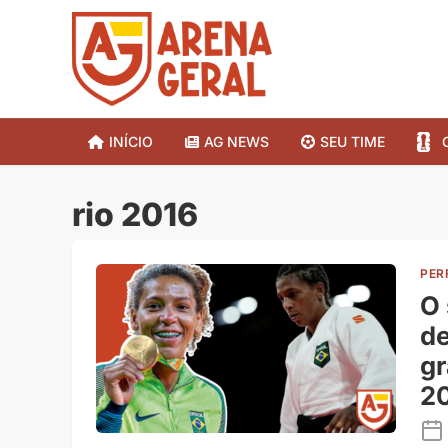
INÍCIO
AG NEWS
SEU TIME
rio 2016
PER
O 
de
gr
2