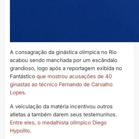
A consagração da ginástica olímpica no Rio
acabou sendo manchada por um escândalo
grandioso, logo após a reportagem exibida no
Fantástico
que mostrou acusações de 40
ginastas ao técnico Fernando de Carvalho
Lopes
.
A veiculação da matéria incentivou outros
atletas a também darem seus testemunhos.
Entre eles, o medalhista olímpico Diego
Hypolito
.