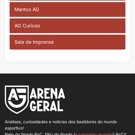
Mantos AG
AG Curioso
Sala de Imprensa
Análises, curiosidades e notícias dos bastidores do mundo
esportivo!
Neto do finado BnC, filho do finado (
e campeão mundial
) BnCI!