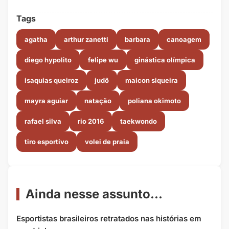
Tags
agatha
arthur zanetti
barbara
canoagem
diego hypolito
felipe wu
ginástica olímpica
isaquias queiroz
judô
maicon siqueira
mayra aguiar
natação
poliana okimoto
rafael silva
rio 2016
taekwondo
tiro esportivo
volei de praia
Ainda nesse assunto...
Esportistas brasileiros retratados nas histórias em