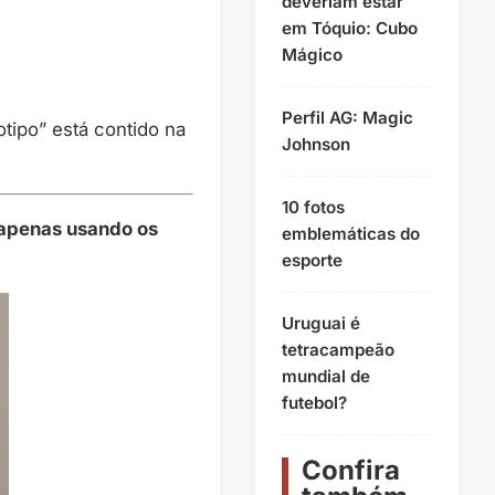
deveriam estar
em Tóquio: Cubo
Mágico
Perfil AG: Magic
ipo” está contido na
Johnson
10 fotos
apenas usando os
emblemáticas do
esporte
Uruguai é
tetracampeão
mundial de
futebol?
Confira