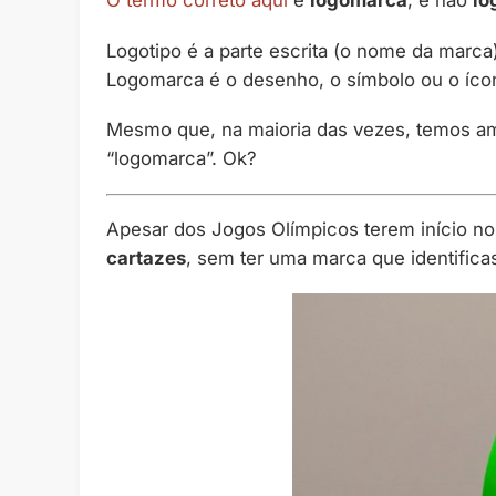
O termo correto aqui
é
logomarca
, e não
lo
Logotipo é a parte escrita (o nome da marca)
Logomarca é o desenho, o símbolo ou o íco
Mesmo que, na maioria das vezes, temos am
“logomarca”. Ok?
Apesar dos Jogos Olímpicos terem início no
cartazes
, sem ter uma marca que identifica