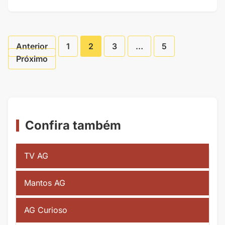
Anterior
1
2
3
…
5
Paginação
Próximo
de
Posts
Confira também
TV AG
Mantos AG
AG Curioso