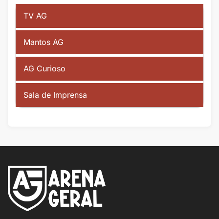
TV AG
Mantos AG
AG Curioso
Sala de Imprensa