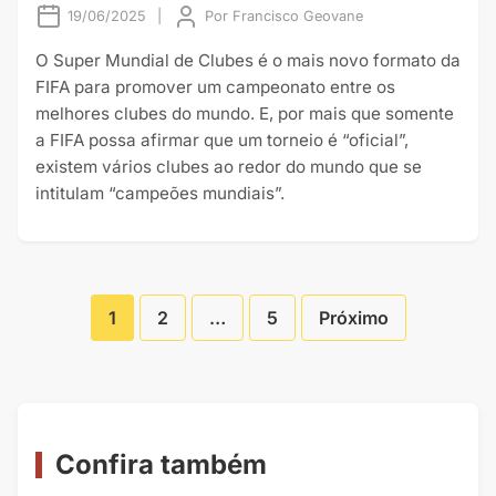
19/06/2025
|
Por
Francisco Geovane
O Super Mundial de Clubes é o mais novo formato da
FIFA para promover um campeonato entre os
melhores clubes do mundo. E, por mais que somente
a FIFA possa afirmar que um torneio é “oficial”,
existem vários clubes ao redor do mundo que se
intitulam “campeões mundiais”.
1
2
…
5
Próximo
Paginação
de
Posts
Confira também