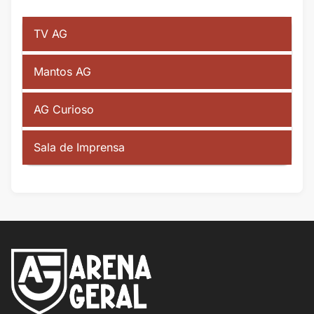
TV AG
Mantos AG
AG Curioso
Sala de Imprensa