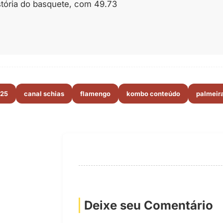
stória do basquete, com 49.73
025
canal schias
flamengo
kombo conteúdo
palmeir
Deixe seu Comentário