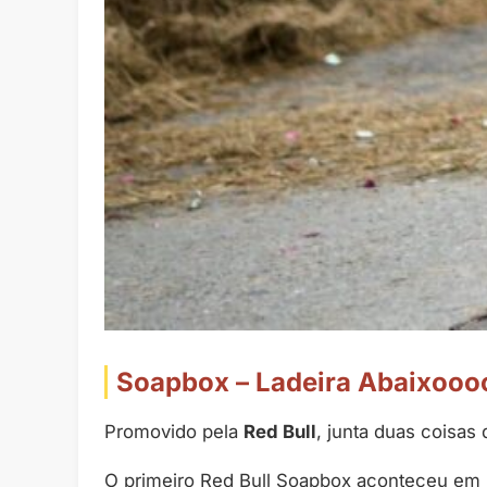
Soapbox – Ladeira Abaixooo
Promovido pela
Red Bull
, junta duas coisas 
O primeiro Red Bull Soapbox aconteceu em 