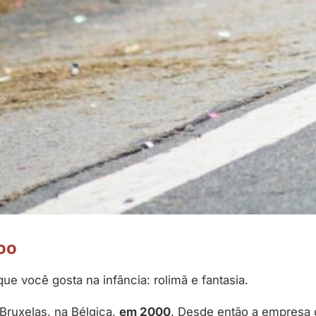
oo
que você gosta na infância: rolimã e fantasia.
Bruxelas, na Bélgica,
em 2000
. Desde então a empresa 