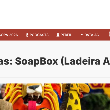
COPA 2026
PODCASTS
PERFIL
DATA AG
s: SoapBox (Ladeira A
4