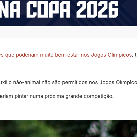
es que poderiam muito bem estar nos Jogos Olímpicos
, 
xílio não-animal não são permitidos nos Jogos Olímpico
deriam pintar numa próxima grande competição.