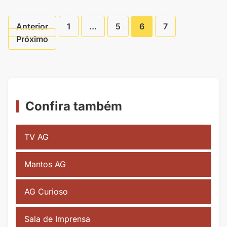
Anterior
1
…
5
6
7
Paginação
Próximo
de
Posts
Confira também
TV AG
Mantos AG
AG Curioso
Sala de Imprensa