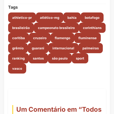
Tags
athletico-pr
atlético-mg
bahia
botafogo
brasileirão
campeonato brasileiro
corinthians
coritiba
cruzeiro
flamengo
fluminense
grêmio
guarani
internacional
palmeiras
ranking
santos
são paulo
sport
vasco
Um Comentário em “
Todos