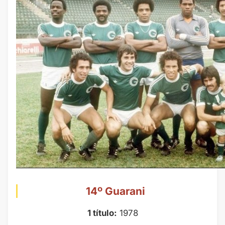
14º Guarani
1 título:
1978