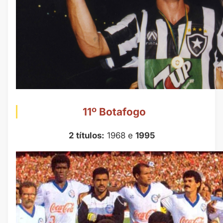
11º Botafogo
2 títulos:
1968
e
1995