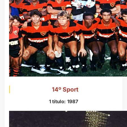
14º Sport
1 título:
1987