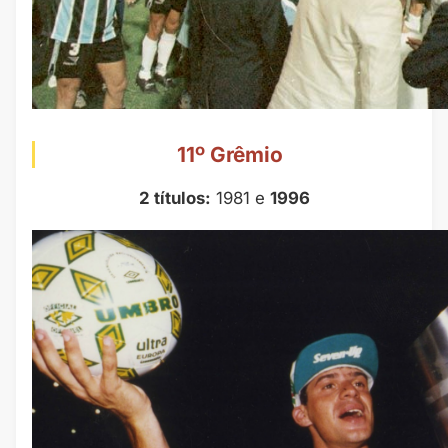
11º Grêmio
2 títulos:
1981 e
1996