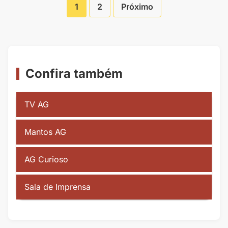
1
2
Próximo
Paginação
de
Posts
Confira também
TV AG
Mantos AG
AG Curioso
Sala de Imprensa