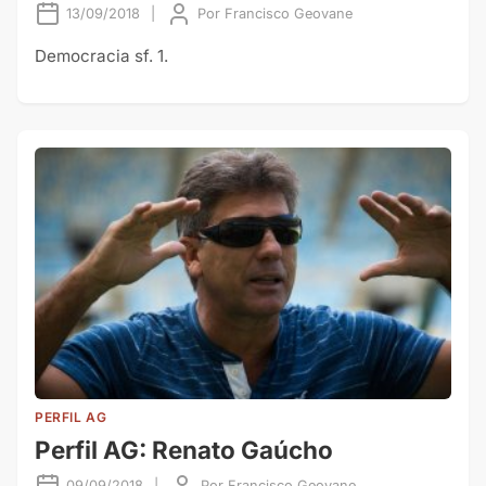
13/09/2018
|
Por
Francisco Geovane
Democracia sf. 1.
PERFIL AG
Perfil AG: Renato Gaúcho
09/09/2018
|
Por
Francisco Geovane