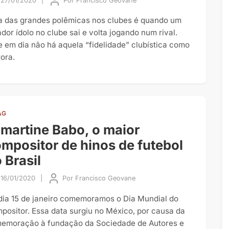
27/01/2020
|
Por
Francisco Geovane
 das grandes polêmicas nos clubes é quando um
ador ídolo no clube sai e volta jogando num rival.
e em dia não há aquela “fidelidade” clubística como
rora.
AG
martine Babo, o maior
mpositor de hinos de futebol
 Brasil
16/01/2020
|
Por
Francisco Geovane
dia 15 de janeiro comemoramos o Dia Mundial do
positor. Essa data surgiu no México, por causa da
emoração à fundação da Sociedade de Autores e