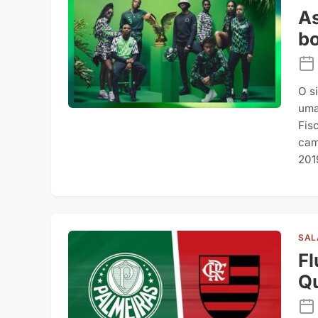
As
bo
O si
uma
Fis
cam
201
SAL
Fl
Qu