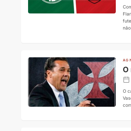
Com
Fla
fut
não
AG 
O 
O c
Vas
com