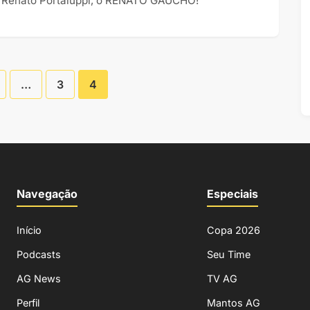
, Renato Portaluppi, o RENATO GAÚCHO!
…
3
4
Paginação
de
Posts
Navegação
Especiais
Início
Copa 2026
Podcasts
Seu Time
AG News
TV AG
Perfil
Mantos AG