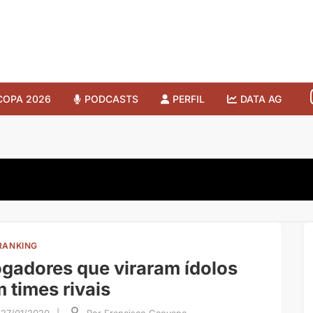
COPA 2026
PODCASTS
PERFIL
DATA AG
RANKING
gadores que viraram ídolos
 times rivais