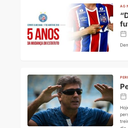
AG 
“D
fu
Dem
PER
Pe
Hoj
per
tre