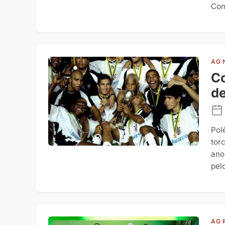
Com
AG 
Co
de
Pol
tor
ano
pel
AG 