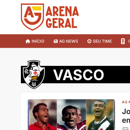
INÍCIO
AG NEWS
SEU TIME
VASCO
AG 
Jo
em