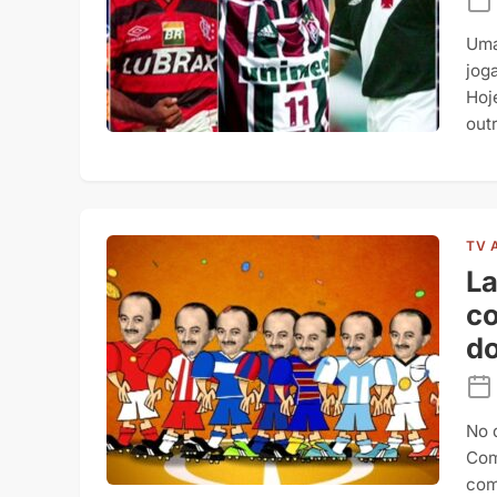
Uma
jog
Hoj
out
TV 
La
co
do
No 
Com
com