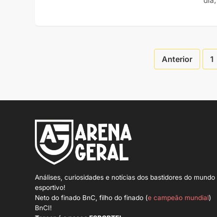
dia
Anterior
1
Análises, curiosidades e notícias dos bastidores do mundo
esportivo!
Neto do finado BnC, filho do finado (
e campeão mundial
)
BnCI!