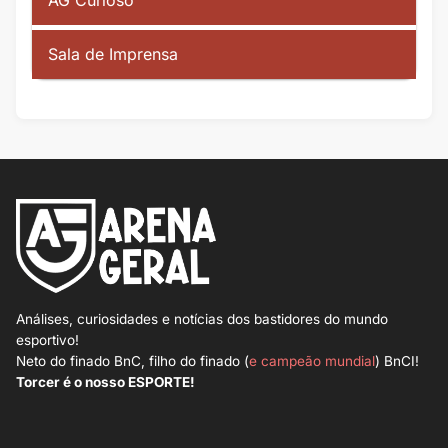
AG Curioso
Sala de Imprensa
Análises, curiosidades e notícias dos bastidores do mundo
esportivo!
Neto do finado BnC, filho do finado (
e campeão mundial
) BnCI!
Torcer é o nosso ESPORTE!