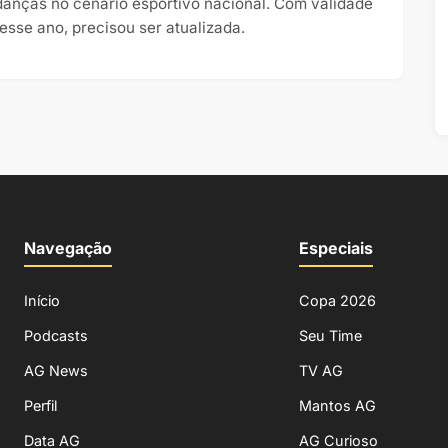
anças no cenário esportivo nacional. Com validade
 esse ano, precisou ser atualizada.
Navegação
Especiais
Início
Copa 2026
Podcasts
Seu Time
AG News
TV AG
Perfil
Mantos AG
Data AG
AG Curioso