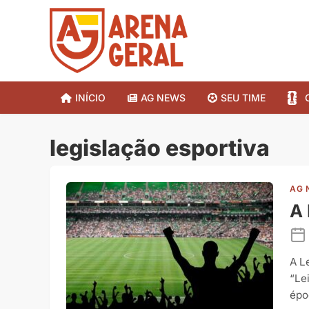
INÍCIO
AG NEWS
SEU TIME
legislação esportiva
AG 
A 
A L
“Le
épo