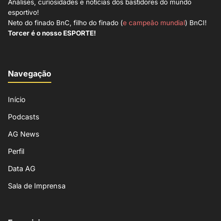
Análises, curiosidades e notícias dos bastidores do mundo
esportivo!
Neto do finado BnC, filho do finado (
e campeão mundial
) BnCI!
Torcer é o nosso ESPORTE!
Navegação
Início
Podcasts
AG News
Perfil
Data AG
Sala de Imprensa