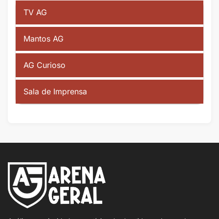
TV AG
Mantos AG
AG Curioso
Sala de Imprensa